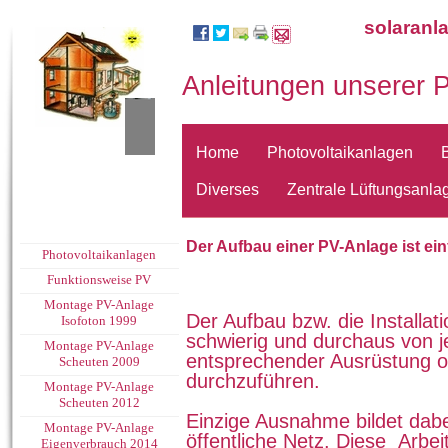
solaranl
Anleitungen unserer 
Home
Photovoltaikanlagen
Diverses
Zentrale Lüftungsanla
Der Aufbau einer PV-Anlage ist ei
Photovoltaikanlagen
Funktionsweise PV
Montage PV-Anlage
Der Aufbau bzw. die Installati
Isofoton 1999
schwierig und durchaus von 
Montage PV-Anlage
entsprechender Ausrüstung 
Scheuten 2009
durchzuführen.
Montage PV-Anlage
Scheuten 2012
Einzige Ausnahme bildet dabe
Montage PV-Anlage
öffentliche Netz. Diese Arbei
Eigenverbrauch 2014