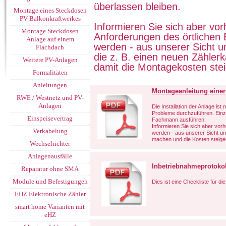
überlassen bleiben.
Montage eines Steckdosen
PV-Balkonkraftwerkes
Informieren Sie sich aber vo
Montage Steckdosen
Anforderungen des örtlichen 
Anlage auf einem
werden - aus unserer Sicht u
Flachdach
die z. B. einen neuen Zähler
Weitere PV-Anlagen
damit die Montagekosten stei
Formalitäten
Anleitungen
Montageanleitung eine
RWE / Westnetz und PV-
Anlagen
Die Installation der Anlage i
Probleme durchzuführen. Einzig
Einspeisevertrag
Fachmann ausführen.
Informieren Sie sich aber vorh
Verkabelung
werden - aus unserer Sicht unn
machen und die Kosten steige
Wechselrichter
Anlagenausfälle
Inbetriebnahmeprotokol
Reparatur ohne SMA
Module und Befestigungen
Dies ist eine Checkliste für d
EHZ Elektronische Zähler
smart home Varianten mit
eHZ